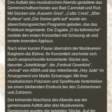
Den Auftakt des musikalischen Abends gestaltete das
Gemeinschaftsorchester aus Bad Cannstatt und Ruit.
Mit Stücken wie „Kaiserin Sissi“, „Celtic Crest“, „80er
Kulttour“ und „Die Sonne geht auf“ wurde ein
abwechslungsreiches Programm geboten, das das
Publikum begeisterte. Die Zugabe „O du böhmische“
rundete den ersten Konzertteil mit Schwung ab und
erntete tosenden Applaus.
Nach einer kurzen Pause übernahm der Musikverein
Balgheim die Bühne. Ihr Konzertteil zeichnete sich
durch anspruchsvolle konzertante Stücke aus,
darunter „Jubelklänge“, die „Festival Ouvertüre“,
„Arrival“ von ABBA und das mitreißende „Hey Jude“ im
Arrangement von Martin Scharnagel. Mit ihrer
musikalischen Präzision und Spielfreude hinterließen
sie einen bleibenden Eindruck bei den Zuhörerinnen
und Zuhörern.
Der krönende Abschluss des Abends war der
gemeinsame Auftritt aller drei Musikvereine.
Gemeinsam wurden die beliebten Stücke „Auf der